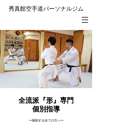
秀真館空手道パーソナルジム
全流派『形』専門
​個別指導
〜​挑戦する全ての方へ〜