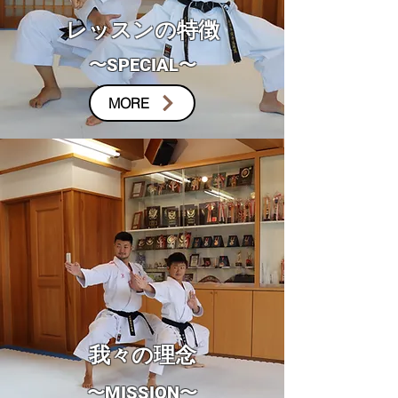
​レッスンの特徴
〜SPECIAL〜
MORE
​我々の理念
〜MISSION〜